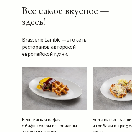
Все самое вкусное —
здесь!
Brasserie Lambic — это сеть
ресторанов авторской
европейской кухни.
Бельгийская вафля
Бельгийские вафли 
с бифштексом из говядины
и грибами в трюф
и горячим сыром
соусе