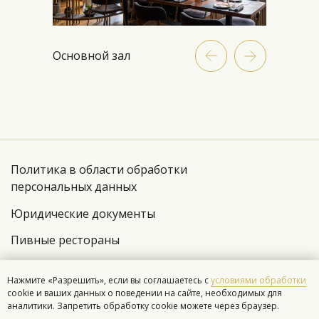
Основной зал
Brasserie Lambic
Brasserie Lambic
Brasserie 2.0
на Проспекте Мира
на Шаболовке
+7 (495) 431-82-65
+7 (495) 023-05-11
+7 (495) 023-70-89
ул. Красная Пресня, 22
Политика в области обработки
персональных данных
Проспект Мира, 26,
ул. Шаболовка, 19
строение 7
Юридические документы
Пивные рестораны
© 2026 Brasserie Lambic
Нажмите «Разрешить», если вы соглашаетесь с
условиями обработки
cookie и ваших данных о поведении на сайте, необходимых для
Разработка сайта
аналитики. Запретить обработку cookie можете через браузер.